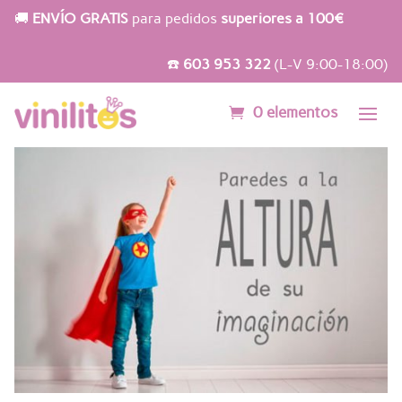
🚚
ENVÍO GRATIS
para pedidos
superiores a 100€
☎️
603 953 322
(L-V 9:00-18:00)
0 elementos