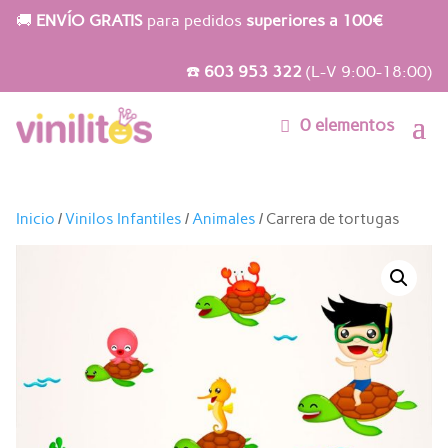
🚚
ENVÍO GRATIS
para pedidos
superiores a 100€
☎️
603 953 322
(L-V 9:00-18:00)
0 elementos
Inicio
/
Vinilos Infantiles
/
Animales
/ Carrera de tortugas