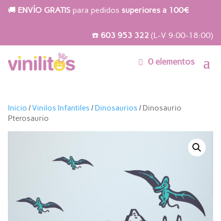
🚚
ENVÍO GRATIS
para pedidos
superiores a 100€
☎️
603 953 322
(L-V 9:00-18:00)
0 elementos
Inicio
/
Vinilos Infantiles
/
Dinosaurios
/ Dinosaurio
Pterosaurio